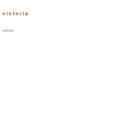
v i c t o r i a
website